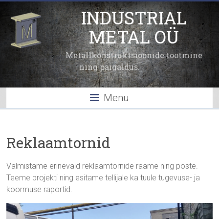
INDUSTRIAL
METAL OÜ
Metallkonstruktsioonide tootmine
ning paigaldus.
Menu
Reklaamtornid
Valmistame erinevaid reklaamtornide raame ning poste.
Teeme projekti ning esitame tellijale ka tuule tugevuse- ja
koormuse raportid.