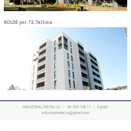
KOLDE pst. 72, Tallinn
INDUSTRIAL METAL OÜ • Tel:
555 758 11
• E-post:
industrialmetal.ou@gmail.com