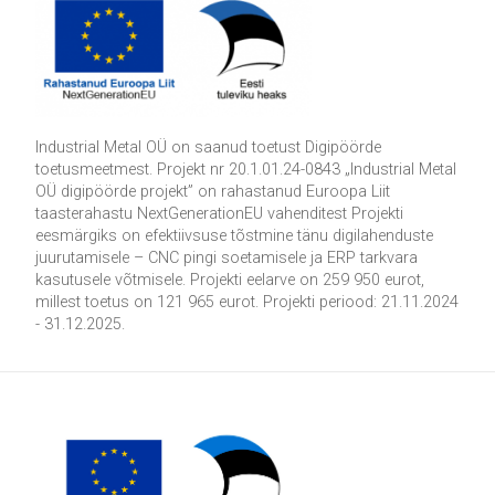
Industrial Metal OÜ on saanud toetust Digipöörde
toetusmeetmest. Projekt nr 20.1.01.24-0843 „Industrial Metal
OÜ digipöörde projekt” on rahastanud Euroopa Liit
taasterahastu NextGenerationEU vahenditest Projekti
eesmärgiks on efektiivsuse tõstmine tänu digilahenduste
juurutamisele – CNC pingi soetamisele ja ERP tarkvara
kasutusele võtmisele. Projekti eelarve on 259 950 eurot,
millest toetus on 121 965 eurot. Projekti periood: 21.11.2024
- 31.12.2025.