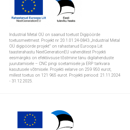
Industrial Metal OÜ on saanud toetust Digipöörde
toetusmeetmest. Projekt nr 20.1.01.24-0843 „Industrial Metal
OÜ digipöörde projekt” on rahastanud Euroopa Liit
taasterahastu NextGenerationEU vahenditest Projekti
eesmärgiks on efektiivsuse tõstmine tänu digilahenduste
juurutamisele – CNC pingi soetamisele ja ERP tarkvara
kasutusele võtmisele. Projekti eelarve on 259 950 eurot,
millest toetus on 121 965 eurot. Projekti periood: 21.11.2024
- 31.12.2025.