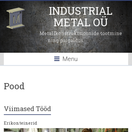
INDUSTRIAL
METAL OÜ
Metallkonstruktsioonide tootmine
ning paigaldus.
Menu
Pood
Viimased Tööd
Erikonteinerid